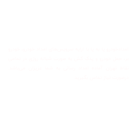
همه جا همراه شما
امدادخودرو پا به پا با ارایه سرویس‌های امداد خودرو، خودرو
بر، حمل خودرو و یدک کش به صورت شبانه روزی در تمامی
نقاط تهران آماده امداد رسانی به شما عزیزان می‌باشد.
درصورت نیاز تماس بگیرید.
26
%
95
رضایت مشتریان
کارشناس متخصص