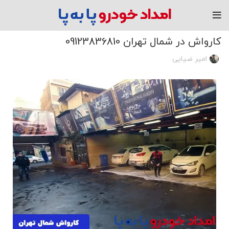
مقاله
کارواش در شمال تهران 09123836810
امیر ضیایی