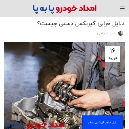
مقاله
دلایل خرابی گیربکس دستی چیست؟
امیر ضیایی
16
فوریه