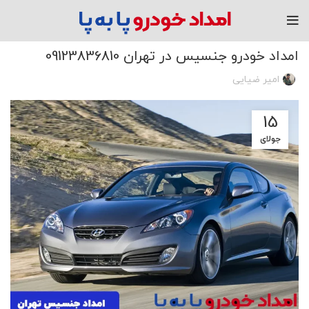
مقاله
امداد خودرو جنسیس در تهران 09123836810
امیر ضیایی
15
جولای