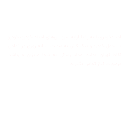
همه جا همراه شما
امدادخودرو پا به پا با ارایه سرویس‌های امداد خودرو، خودرو
بر، حمل خودرو و یدک کش به صورت شبانه روزی در تمامی
نقاط تهران آماده امداد رسانی به شما عزیزان می‌باشد.
درصورت نیاز تماس بگیرید
26
%
95
رضایت مشتریان
کارشناس متخصص