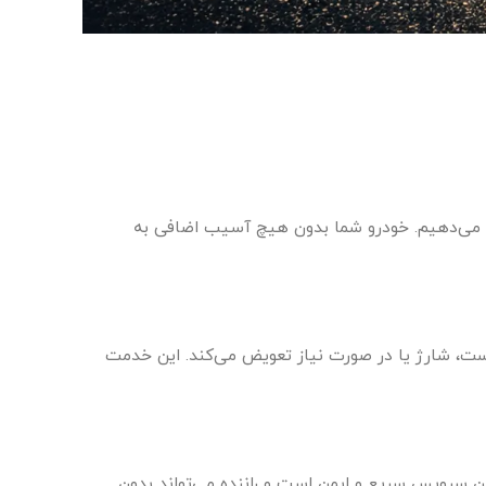
ود ندارد، ما خدمات حمل خودرو و یدک کش تیگو ۸ را با ایمنی کامل ارائه می‌دهیم. خودرو شما بدون هیچ آسیب اضافی به
با خدمات امداد باتری تیگو ۸ در محل حاضر شده و باتری را تست، شارژ یا در صورت نیاز تعویض می‌کند. این خدمت
‌شود، سوخت رسانی تیگو ۸ توسط تیم ما انجام می‌گیرد. این سرویس سریع و ایمن است و راننده می‌تواند بدون