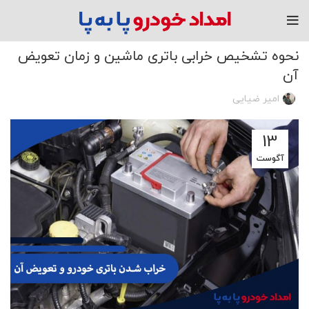
مقاله
نحوه تشخیص خرابی باتری ماشین و زمان تعویض
آن
امیر ضیایی
13
آگوست