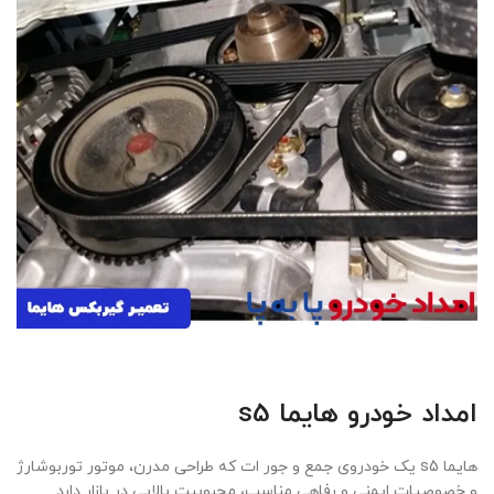
امداد خودرو هایما s5
هایما s5 یک خودروی جمع و جور ات که طراحی مدرن، موتور توربوشارژ
و خصوصیات ایمنی و رفاهی مناسب، محبوبیت بالایی در بازار دارد.