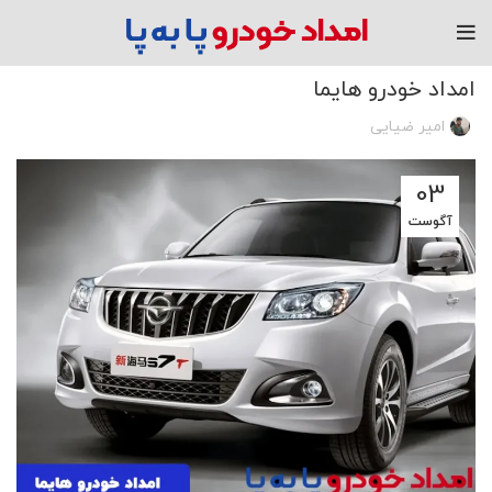
مقاله
امداد خودرو هایما
امیر ضیایی
03
آگوست