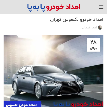
مقاله
امداد خودرو لکسوس تهران
امیر ضیایی
28
جولای